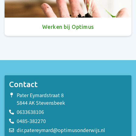
Werken bij Optimus
Contact
Pater Eymardstraat 8
5844 AK Stevensbeek
0633638106
0485-382270
dir.patereymard@optimusonderwijs.nl