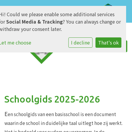
Hi! Could we please enable some additional services
AVG & Privacy
for
Social Media & Tracking
? You can always change or
withdraw your consent later.
Let me choose
I decline
That's ok
Schoolgids 2025-2026
E
en schoolgids van een basisschool is een document
waarin de school in duidelijke taal uitlegt hoe zij werkt.
Het is bedoeld voor ouders en verzorgers. In de